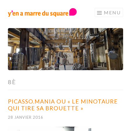
Aller au contenu principal
MENU
8È
PICASSO.MANIA OU « LE MINOTAURE
QUI TIRE SA BROUETTE »
28 JANVIER 2016