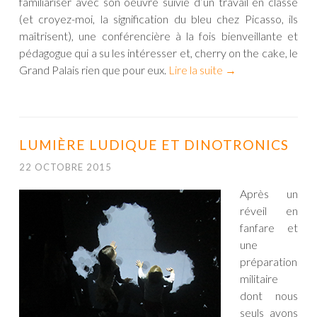
familiariser avec son oeuvre suivie d’un travail en classe
(et croyez-moi, la signification du bleu chez Picasso, ils
maîtrisent), une conférencière à la fois bienveillante et
pédagogue qui a su les intéresser et, cherry on the cake, le
Grand Palais rien que pour eux.
Lire la suite
→
LUMIÈRE LUDIQUE ET DINOTRONICS
22 OCTOBRE 2015
Après un
réveil en
fanfare et
une
préparation
militaire
dont nous
seuls avons