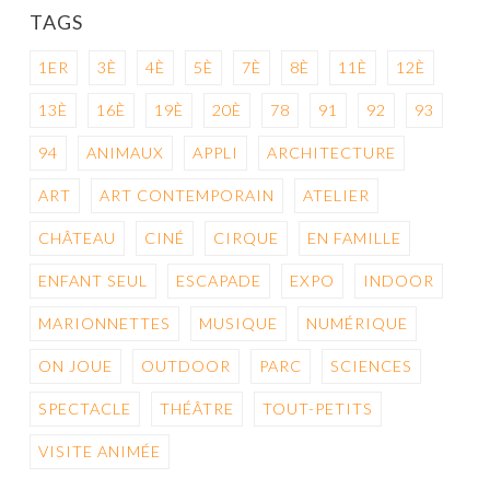
TAGS
1ER
3È
4È
5È
7È
8È
11È
12È
13È
16È
19È
20È
78
91
92
93
94
ANIMAUX
APPLI
ARCHITECTURE
ART
ART CONTEMPORAIN
ATELIER
CHÂTEAU
CINÉ
CIRQUE
EN FAMILLE
ENFANT SEUL
ESCAPADE
EXPO
INDOOR
MARIONNETTES
MUSIQUE
NUMÉRIQUE
ON JOUE
OUTDOOR
PARC
SCIENCES
SPECTACLE
THÉÂTRE
TOUT-PETITS
VISITE ANIMÉE