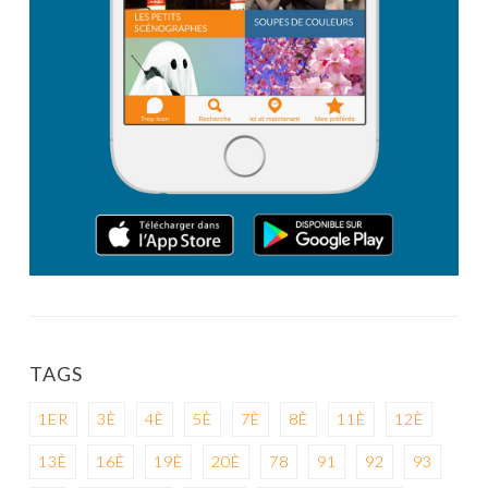
TAGS
1ER
3È
4È
5È
7È
8È
11È
12È
13È
16È
19È
20È
78
91
92
93