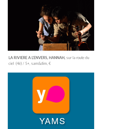
LA RIVIERE A L’ENVERS, HANNAH,
sur la route du
ciel (4è) / 5+, sam&dim, €