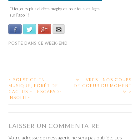
Et toujours plus d’idées magiques pour tous les âges
sur l’appli !
Facebook
Twitter
Google+
E-mail
POSTÉ DANS
CE WEEK-END
<
SOLSTICE EN
✨ LIVRES : NOS COUPS
MUSIQUE, FORÊT DE
DE COEUR DU MOMENT
NAVIGATION DES ARTICLES
CACTUS ET ESCAPADE
✨
>
INSOLITE
LAISSER UN COMMENTAIRE
Votre adresse de messagerie ne sera pas publiée.
Les