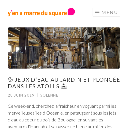
Aller au contenu principal
MENU
💦 JEUX D’EAU AU JARDIN ET PLONGÉE
DANS LES ATOLLS 🏝️
28 JUIN 2019
|
SOLENNE
Ce week-end, cherchez la fraîcheur en voguant parmi les
merveilleuses îles d’Océanie, en pataugeant sous les jets
d’eau au coeur du bois de Boulogne, en suivant les
aventure d’Hannah et sa passerine bleue au milieu des