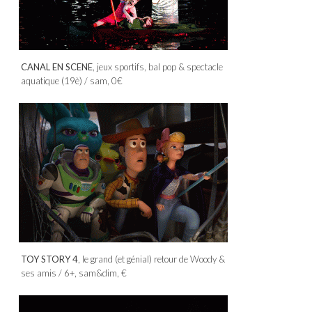
CANAL EN SCENE
, jeux sportifs, bal pop & spectacle
aquatique (19è) / sam, 0€
TOY STORY 4
, le grand (et génial) retour de Woody &
ses amis / 6+, sam&dim, €