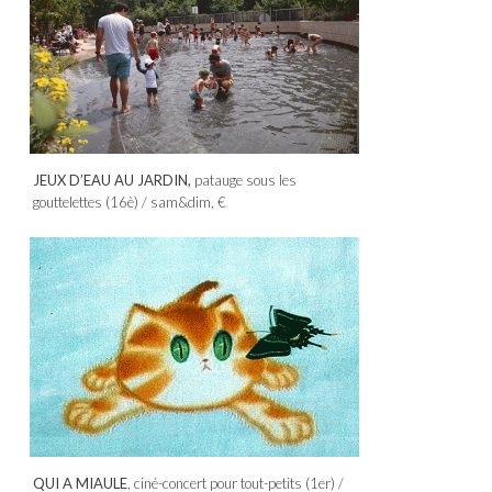
JEUX D’EAU AU JARDIN,
patauge sous les
gouttelettes (16è) / sam&dim, €
QUI A MIAULE
, ciné-concert pour tout-petits (1er) /