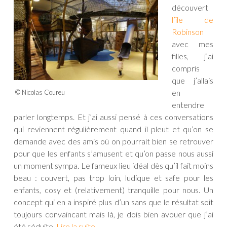
découvert
l’île de
Robinson
avec mes
filles, j’ai
compris
que j’allais
en
© Nicolas Coureu
entendre
parler longtemps. Et j’ai aussi pensé à ces conversations
qui reviennent régulièrement quand il pleut et qu’on se
demande avec des amis où on pourrait bien se retrouver
pour que les enfants s’amusent et qu’on passe nous aussi
un moment sympa. Le fameux lieu idéal dès qu’il fait moins
beau : couvert, pas trop loin, ludique et safe pour les
enfants, cosy et (relativement) tranquille pour nous. Un
concept qui en a inspiré plus d’un sans que le résultat soit
toujours convaincant mais là, je dois bien avouer que j’ai
été séduite.
Lire la suite
→