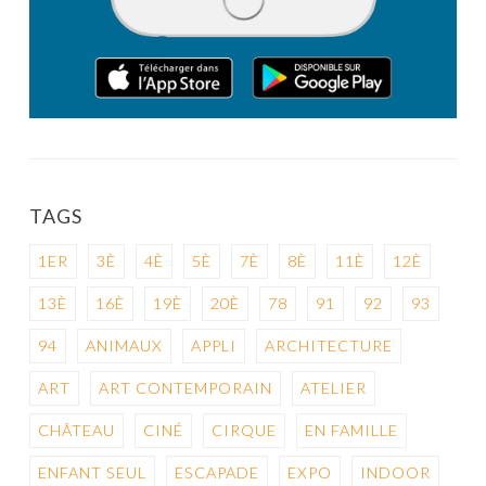
TAGS
1ER
3È
4È
5È
7È
8È
11È
12È
13È
16È
19È
20È
78
91
92
93
94
ANIMAUX
APPLI
ARCHITECTURE
ART
ART CONTEMPORAIN
ATELIER
CHÂTEAU
CINÉ
CIRQUE
EN FAMILLE
ENFANT SEUL
ESCAPADE
EXPO
INDOOR