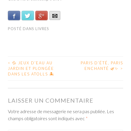
Facebook
Twitter
Google+
E-mail
POSTÉ DANS
LIVRES
<
💦 JEUX D’EAU AU
PARIS D’ÉTÉ, PARIS
JARDIN ET PLONGÉE
ENCHANTÉ 🌿✨
>
NAVIGATION DES ARTICLES
DANS LES ATOLLS 🏝️
LAISSER UN COMMENTAIRE
Votre adresse de messagerie ne sera pas publiée.
Les
champs obligatoires sont indiqués avec
*