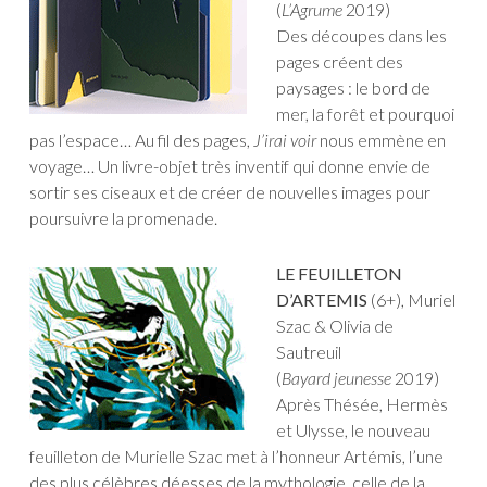
(
L’Agrume
2019)
Des découpes dans les
pages créent des
paysages : le bord de
mer, la forêt et pourquoi
pas l’espace… Au fil des pages,
J’irai voir
nous emmène en
voyage… Un livre-objet très inventif qui donne envie de
sortir ses ciseaux et de créer de nouvelles images pour
poursuivre la promenade.
LE FEUILLETON
D’ARTEMIS
(6+), Muriel
Szac & Olivia de
Sautreuil
(
Bayard
jeunesse
2019)
Après Thésée, Hermès
et Ulysse, le nouveau
feuilleton de Murielle Szac met à l’honneur Artémis, l’une
des plus célèbres déesses de la mythologie, celle de la