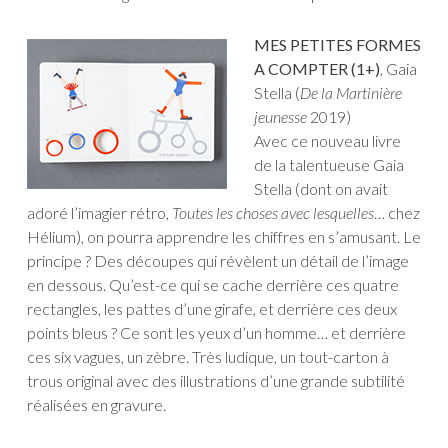
MES PETITES FORMES
A COMPTER (1+)
, Gaia
Stella (
De la Martinière
jeunesse
2019)
Avec ce nouveau livre
de la talentueuse Gaia
Stella (dont on avait
adoré l’imagier rétro,
Toutes les choses avec lesquelles
… chez
Hélium), on pourra apprendre les chiffres en s’amusant. Le
principe ? Des découpes qui révèlent un détail de l’image
en dessous. Qu’est-ce qui se cache derrière ces quatre
rectangles, les pattes d’une girafe, et derrière ces deux
points bleus ? Ce sont les yeux d’un homme… et derrière
ces six vagues, un zèbre. Très ludique, un tout-carton à
trous original avec des illustrations d’une grande subtilité
réalisées en gravure.