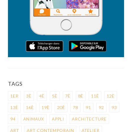
TAGS
1ER
3È
4È
5È
7È
8È
11È
12È
13È
16È
19È
20È
78
91
92
93
94
ANIMAUX
APPLI
ARCHITECTURE
ART
ART CONTEMPORAIN
ATELIER