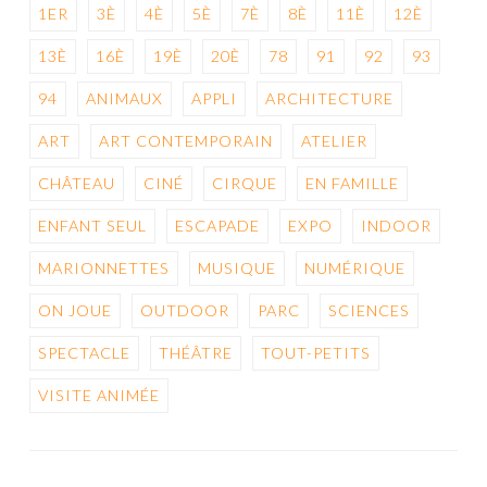
1ER
3È
4È
5È
7È
8È
11È
12È
13È
16È
19È
20È
78
91
92
93
94
ANIMAUX
APPLI
ARCHITECTURE
ART
ART CONTEMPORAIN
ATELIER
CHÂTEAU
CINÉ
CIRQUE
EN FAMILLE
ENFANT SEUL
ESCAPADE
EXPO
INDOOR
MARIONNETTES
MUSIQUE
NUMÉRIQUE
ON JOUE
OUTDOOR
PARC
SCIENCES
SPECTACLE
THÉÂTRE
TOUT-PETITS
VISITE ANIMÉE