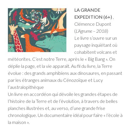
LA GRANDE
EXPEDITION (6+)
,
Clémence Dupont
(
L’Agrume – 2018
)
Le livre s’ouvre sur un
paysage inquiétant où
cohabitent volcans et
météorites. C’est notre Terre, après le « Big Bang ». On
déplie la page, et la vie apparaît. Au fil du livre, la Terre
évolue : des grands amphibiens aux dinosaures, en passant
par les étranges animaux du Cénozoïque et Lucy
l’australopithèque
Un livre en accordéon qui dévoile les grandes étapes de
l’histoire de la Terre et de l’évolution, à travers de belles
planches illustrées et, au verso, d’une grande frise
chronologique. Un documentaire idéal pour faire « l’école à
la maison ».