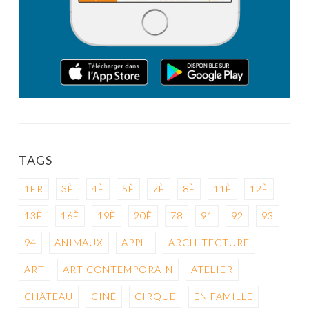
TAGS
1ER
3È
4È
5È
7È
8È
11È
12È
13È
16È
19È
20È
78
91
92
93
94
ANIMAUX
APPLI
ARCHITECTURE
ART
ART CONTEMPORAIN
ATELIER
CHÂTEAU
CINÉ
CIRQUE
EN FAMILLE