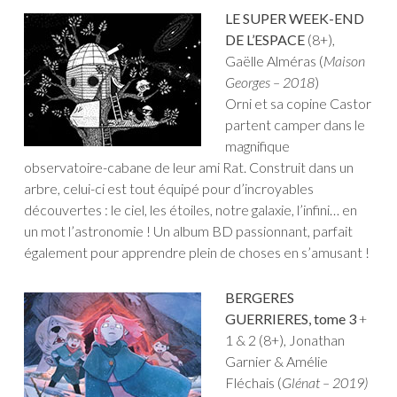
LE SUPER WEEK-END
DE L’ESPACE
(8+),
Gaëlle Alméras (
Maison
Georges – 2018
)
Orni et sa copine Castor
partent camper dans le
magnifique
observatoire-cabane de leur ami Rat. Construit dans un
arbre, celui-ci est tout équipé pour d’incroyables
découvertes : le ciel, les étoiles, notre galaxie, l’infini… en
un mot l’astronomie ! Un album BD passionnant, parfait
également pour apprendre plein de choses en s’amusant !
BERGERES
GUERRIERES, tome 3
+
1 & 2 (8+), Jonathan
Garnier & Amélie
Fléchais (
Glénat – 2019)